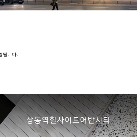
는
영됩니다.
상동역힐사이드어반시티