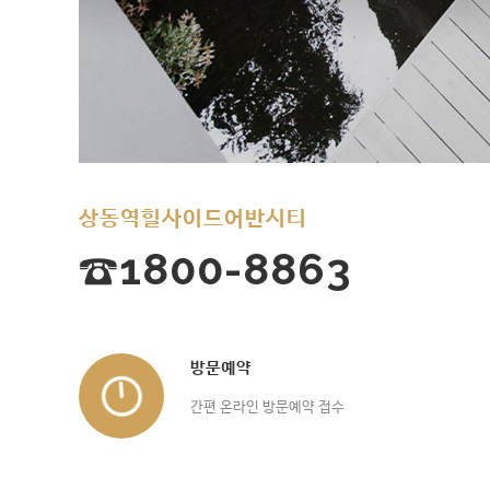
상동역힐사이드어반시티
☎1800-8863
방문예약
간편 온라인 방문예약 접수